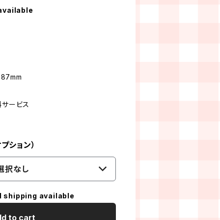
available
287mm
料サービス
プション）
選択なし
l shipping available
d to cart