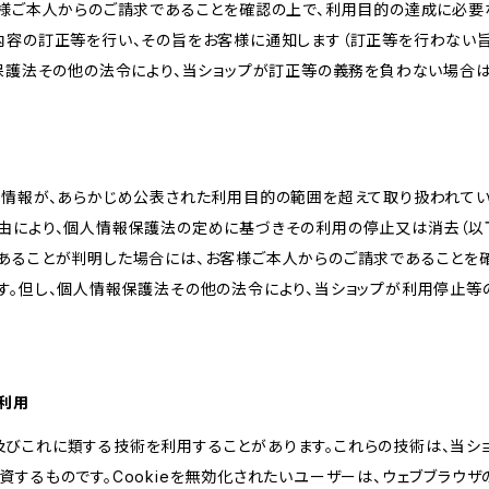
客様ご本人からのご請求であることを確認の上で、利用目的の達成に必要
内容の訂正等を行い、その旨をお客様に通知します（訂正等を行わない
報保護法その他の法令により、当ショップが訂正等の義務を負わない場合は
人情報が、あらかじめ公表された利用目的の範囲を超えて取り扱われて
由により、個人情報保護法の定めに基づきその利用の停止又は消去（以下
あることが判明した場合には、お客様ご本人からのご請求であることを
す。但し、個人情報保護法その他の法令により、当ショップが利用停止等
の利用
kie及びこれに類する技術を利用することがあります。これらの技術は、当
するものです。Cookieを無効化されたいユーザーは、ウェブブラウザの