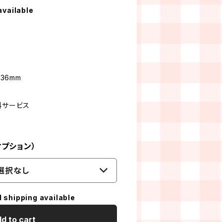
available
36mm
料サービス
プション）
選択なし
l shipping available
d to cart