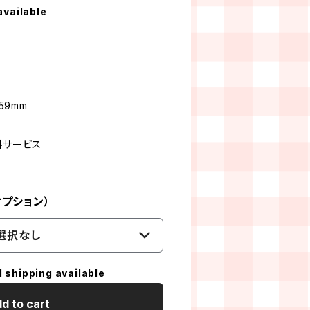
available
59mm
料サービス
プション）
選択なし
l shipping available
d to cart